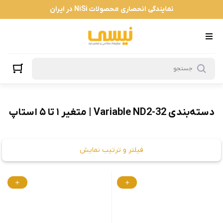
Variable ND2-32 | متغیر ۱ تا ۵ استاپ
نمایندگی انحصاری محصولات NiSi در ایران
دسته‌بندی Variable ND2-32 | متغیر ۱ تا ۵ استاپ
فیلتر و ترتیب نمایش